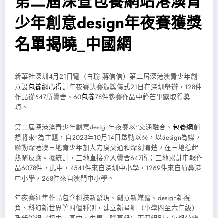
第二屆深查包養網站港澳青
少年創意design年夜賽獲獎
名單揭曉_中國網
新華社深圳4月21日電（白瑜 蔣信信）第二屆深港澳青少年創
意設
包養網心得
計年夜賽決賽頒獎儀式21日在深圳舉辦，128件
作品從647所黌舍、60
包養
78件參賽作品中鋒芒畢露取得獎
項。
第二屆深港澳青少年創意design年夜賽以“交通融合、
包養網
創
想將來”為主題，自2023年10月14日啟動以來，以design為媒，
聯動深港澳三地青少年加大力度交通和深刻清楚，在三地惹起
熱鬧反應。據統計，三地直接介入黌舍647所；三地累計申報作
品6078件，此中，4541件來自深圳中小學，1269件來自噴鼻港
中小學，268件來自澳門中小學。
年夜賽征集作品包含科技新發現、創意新媒體、design新視
角、科幻新世界等四個種別，建立新星組（小學四至六年級）