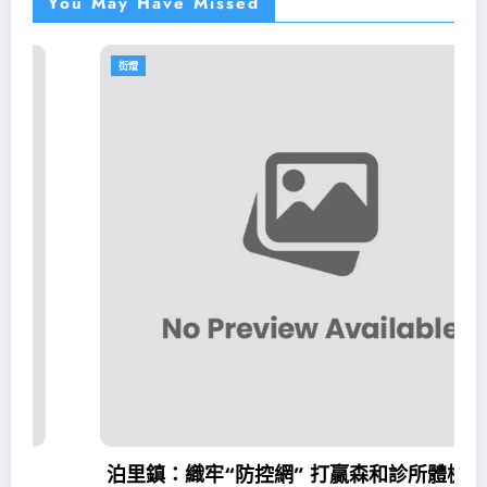
You May Have Missed
街燈
泊里鎮：織牢“防控網” 打贏森和診所體檢“防