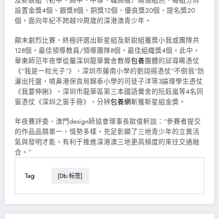
及新銳組（初中、高中、中專、職高級）兩個組別，每組分辨
設置金獎4個、銀獎8個、銅獎12個、優良獎20個、提名獎20
個，面向年紀不跨越19周歲的深港澳青少年。
顛末劇烈比賽，終極評選出新星組及新銳組獲獎小我或團隊共
128個，最佳領導教員/領導團隊8個，最佳組織獎4個。此中，
華東師范年夜學從屬深圳龍華黌舍教導
包養
團體的邱尋晞憑仗
《“我是一粒光子”》，深圳市蓮南小學的劉翊揚憑仗“不倒翁”防
灑出托盤，噴鼻港保良局錦泰小學的司徒子洋等3論理學生憑仗
《我要伸脷》，深圳市龍華區第三本國語黌舍的阮鈺嵐等4名同
窗憑仗《深圳之窗手冊》，分辨
包養網
斬獲新星組金獎。
年夜賽評委、澳門design師協會理事長歐俊軒說：“參賽者提交
的作品品類單一，情勢多樣，充足彰顯了三地青少年的立異活
氣與發明才能，有利于推進深港澳三地更高頻度的來往交通融
合。”
Tag
[db:标签]