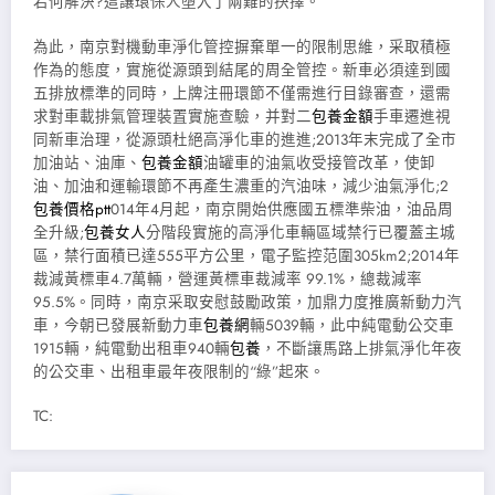
若何解決?這讓環保人墮入了兩難的抉擇。
為此，南京對機動車淨化管控摒棄單一的限制思維，采取積極
作為的態度，實施從源頭到結尾的周全管控。新車必須達到國
五排放標準的同時，上牌注冊環節不僅需進行目錄審查，還需
求對車載排氣管理裝置實施查驗，并對二
包養金額
手車遷進視
同新車治理，從源頭杜絕高淨化車的進進;2013年末完成了全市
加油站、油庫、
包養金額
油罐車的油氣收受接管改革，使卸
油、加油和運輸環節不再產生濃重的汽油味，減少油氣淨化;2
包養價格ptt
014年4月起，南京開始供應國五標準柴油，油品周
全升級;
包養女人
分階段實施的高淨化車輛區域禁行已覆蓋主城
區，禁行面積已達555平方公里，電子監控范圍305km2;2014年
裁減黃標車4.7萬輛，營運黃標車裁減率 99.1%，總裁減率
95.5%。同時，南京采取安慰鼓勵政策，加鼎力度推廣新動力汽
車，今朝已發展新動力車
包養網
輛5039輛，此中純電動公交車
1915輛，純電動出租車940輛
包養
，不斷讓馬路上排氣淨化年夜
的公交車、出租車最年夜限制的“綠”起來。
TC: