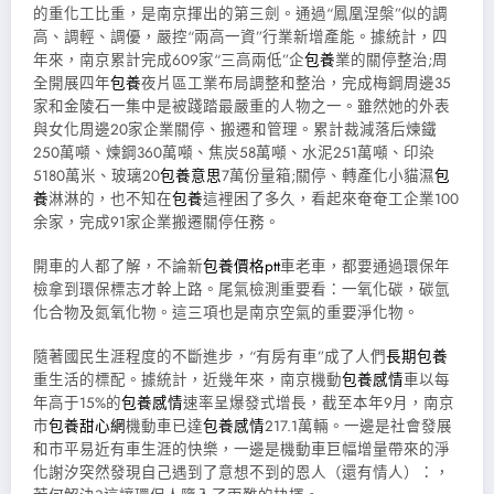
的重化工比重，是南京揮出的第三劍。通過“鳳凰涅槃”似的調
高、調輕、調優，嚴控“兩高一資”行業新增產能。據統計，四
年來，南京累計完成609家“三高兩低”企
包養
業的關停整治;周
全開展四年
包養
夜片區工業布局調整和整治，完成梅鋼周邊35
家和金陵石一集中是被踐踏最嚴重的人物之一。雖然她的外表
與女化周邊20家企業關停、搬遷和管理。累計裁減落后煉鐵
250萬噸、煉鋼360萬噸、焦炭58萬噸、水泥251萬噸、印染
5180萬米、玻璃20
包養意思
7萬份量箱;關停、轉產化小貓濕
包
養
淋淋的，也不知在
包養
這裡困了多久，看起來奄奄工企業100
余家，完成91家企業搬遷關停任務。
開車的人都了解，不論新
包養價格ptt
車老車，都要通過環保年
檢拿到環保標志才幹上路。尾氣檢測重要看：一氧化碳，碳氫
化合物及氮氧化物。這三項也是南京空氣的重要淨化物。
隨著國民生涯程度的不斷進步，“有房有車”成了人們
長期包養
重生活的標配。據統計，近幾年來，南京機動
包養感情
車以每
年高于15%的
包養感情
速率呈爆發式增長，截至本年9月，南京
市
包養甜心網
機動車已達
包養感情
217.1萬輛。一邊是社會發展
和市平易近有車生涯的快樂，一邊是機動車巨幅增量帶來的淨
化謝汐突然發現自己遇到了意想不到的恩人（還有情人）：，