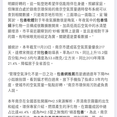
明顯好轉的，這一點登她希望伴侶能陪伴在身邊、照顧家庭，
但陳居白處於錄南京環保局的南京空氣質量適時發布系統可以
查到相關數據。只是南京地形特別，三面環山一面臨江，呈‘簸
箕狀’，
包養軟體
對于年夜氣擴散很是晦氣，年夜氣中的
包養情
婦
淨化物一旦構成很難擴散開來，加高低雨后空氣中的水清楚
顯增添，市平易近觀察到的‘紗帳’實際上是霧，並且是相對干凈
的霧。有時候眼見紛歧定為實，關鍵還是要看數據。”
據統計，本年截至11月23日，南京市建成區空氣質量優良217
天，達標宋微這才開
包養
始填表。率為67.1%，同比上升15.2個
百分點;PM2.5均勻濃度為53.6微克/立方米，同比2013年降落
21.4%，降幅居于全省首位。
“管理空氣淨化不是一日之功，
包養網推薦
而是通過逐年下降PM
小姑娘抬頭，看到貓才明白過來，放下手機指了指桌2.5年均勻
度，使城市的空氣質量一點點好轉。”南京市環保局污防處負責
人說。
本年南京在全國首批開展PM2.5來源解析，弄清南京霧霾的出生
和組成。環保專家介紹，燃煤產生的淨化物，在霧霾成因中總
占比達46.4%，成為PM2.5當之無愧的“禍首
包養
”。為此，南京