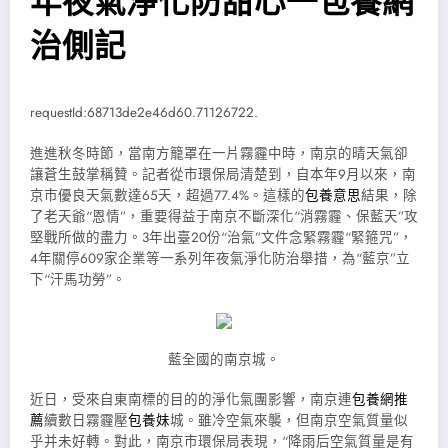
年夜氣淨化防甜心一包養網
治側記
requestId:68713de2e46d60.71126722.
進進秋冬時節，當南方籠罩在一片霧霾中時，南京的晴天氣卻
讓蒼生鼓掌稱贊。記者從市環保局清楚到，自本年9月以來，南
京市優良天氣數達65天，超過77.4%。這樣的
包養意思
結果，除
了老天爺“恩情”，重要得益于南京不斷深化“消霧霾、保藍天”攻
堅戰所做的盡力。3年出臺20份“治氣”文件念緊霧霾“緊箍咒”，
4年關停609家企業等一系列年夜氣淨化防治舉措，為“藍京”立
下“汗馬功勞”。
藍全國的南京城。
近日，受來自東南標的目的的淨化氣團影響，南京連
包養網推
薦
續數日霧霾壓
包養妹
城。雖冷空氣來襲，但南京空氣質量似
乎并未好轉。對此，南京市環保局表現，“降雨后空氣質量是有