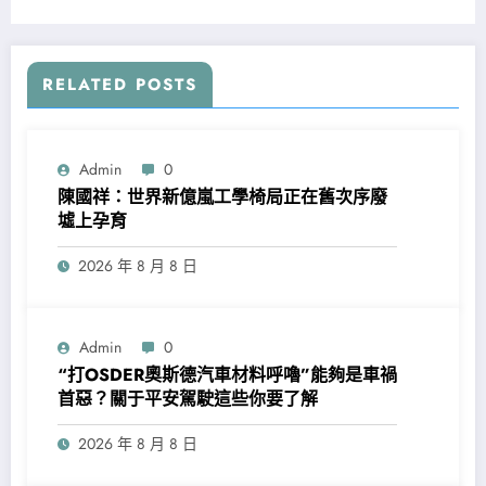
RELATED POSTS
Admin
0
陳國祥：世界新億嵐工學椅局正在舊次序廢
墟上孕育
2026 年 8 月 8 日
Admin
0
“打OSDER奧斯德汽車材料呼嚕”能夠是車禍
首惡？關于平安駕駛這些你要了解
2026 年 8 月 8 日