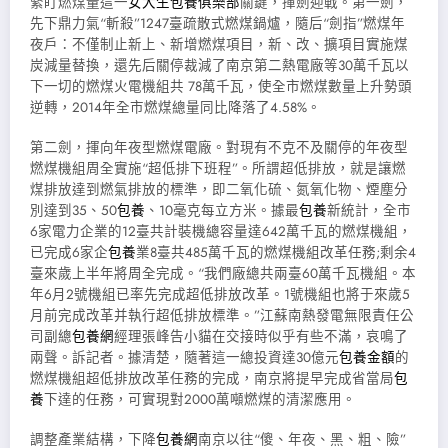
緊盯燃煤量這一
女大生包養俱樂部
關鍵，揮劍迎戰。第一劍，
先下鼎力氣“斬殺”1247臺疏散式燃煤鍋爐，隨后“劍指”燃煤年
夜戶：不僅制止新上、新增燃煤項目，新、改、擴項目實施煤
炭減量替換，還先后關停裁減了南京第二熱電廠等30萬千瓦以
下一切的燃煤火電機組共 78萬千瓦，使全市燃煤數量上升勢頭
逆轉，2014年全市燃煤總量同比降落了4.58%。
第二劍，揮向年夜型燃煤電廠。對現有不克不及關停的年夜型
燃煤機組周全實施“超低排下班程”。所謂超低排放，就是讓燃
煤排放達到燃氣排放的標準，即二氧化硫、氮氧化物、煙塵分
別達到35、50
包養
、10毫克每立方米。據最
包養
新統計，全市
6家電力企業的12臺共計裝機總容量達642萬千瓦的燃煤機組，
已完成6家企
包養
業8臺共485萬千瓦的燃煤機組改革任務;剩余4
臺來歲上半年將周全完成。“我們廠總共兩臺60萬千瓦機組。本
年6月2號機組已率先完成超低排放改革。1號機組也將于來歲5
月前完成改革并執行超低排放標準。”江蘇南熱發電無限責任公
司副總
包養網
經理張峰告小貓在交接時似乎有些不滿，哀鳴了
兩聲。訴記者。據清楚，隨著這一總投資達30億元
包養金額
的
燃煤機組超低排放改革任務的完成，南京將提早完成省當局
包
養
下達的任務，可實現對2000萬噸燃煤的清潔應用。
調整產業結構，下降
包養網
南京以往“傻、年夜、黑、粗、險”