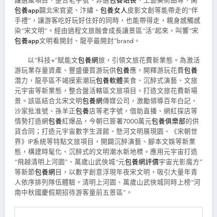
護遺產項目，整合老字號、非遺
包養站長
、工藝美術品等，開
包養app
闢北宋官瓷、汴繡、
包養女人
皮影文創等能帶走的“伴
手禮”，讓游客吃好玩好住好的同時，也能帶得走，親身感觸感
染“宋文明”。經由過程文旅融會成長讓景區“活”起來，叫響“宋
包養app
文明看開封、龍亭最開封”brand。
以“科技+”賦能文
包養網
旅，引領文旅花費新業態。為激活
游玩業存量資產、豐盛優質游玩供
包養
應，開釋游玩花費
包養
潛力，龍亭區不竭摸索潮玩
包養軟體
美食、沉醉式演藝、文旅
元宇宙等新業態，整合盤活轄區文旅項目，打造文旅花費新場
景。該區結合北宋文明
包養網
傳媒公司，激勵領導百年白記、
沙家批准號、孫羊正
包養
店等老字號，借助直播、網紅探店等
情勢打造網
包養
紅爆品，今朝已簽署7000萬元
包養俱樂部
的供
貨合同；打造元宇宙數字生涯館、懸河文明展現園、《宋朝世
界》IP系統等特點文旅項目，開闢沉醉演藝、腳本文娛等新業
態，構建時髦化、沉醉式的文明潮水新地標。應用元宇宙打造
“飛越清明上河園”、萬歲山武俠城“元
包養網評價
宇宙光影魔方”
等新節
包養網
目，以數字創意浮現年夜宋文明，吸引大量年青
人依序排列隊伍體驗。清明上河園、萬歲山武俠城同時上榜“河
南中秋國慶假期招待游客量前五景區”。