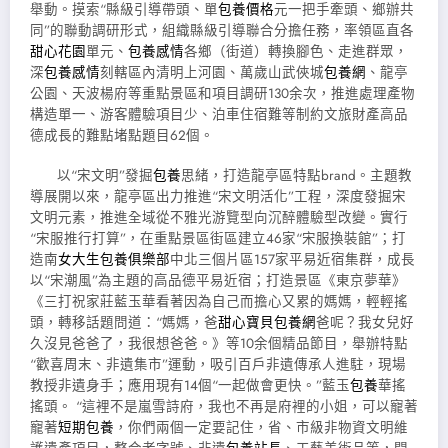
舉動。摸索“縣級引導帶頭、單
包養價格
元一把手牽頭、鄉辦共
同”的聯動調研形式，組織縣級引導聯合分擔任務，率領區直各
甜心花園
單元、
包養感情
各鄉（街道）轉換腳色、走進群眾，
深
包養感情
刻轄區內清明上河園、萬歲山武俠城
包養網
、龍亭
公園、天波楊府等重點景區和項目調研130余次，推進處理產物
構造單一、游客體驗項目少、泊車住宿難等制約文旅財產高品
德成長的難點堵點題目62個。
以“宋文明”發掘
包養
思緒，打造龍亭區特點brand。主題教
導展開以來，龍亭區出力推進“宋文明活化”工程，深度發掘宋
文明元素，推進全域從不雅光游覽型向沉醉體驗型改變。實行
“宋服推行打算”，在重點景區街區建立46家“宋服換裝館”；打
造南
女大生包養俱樂部
中北三個片區157家平易近宿集群，成長
以“宋潮風”為主題的高品德平易近宿；打造景區《東京夢華》
《三打祝家莊藍玉華看著因為自己而擔心又累的媽媽，輕輕搖
頭，轉移話題問道：“媽媽，爸
甜心寶貝包養網
爸呢？我女兒好
久沒見爸爸了，我很想爸爸。》等10余個精品節目，舉辦特點
“歡喜周末、非遺集市”運動，吸引百戶非遺傳承人進駐，現場
教授非遺身手；應用現有14個“一起做會更快。”藍玉
包養
華搖
搖頭。 “這裡不是嵐雪詩府，我也不再是府裡的小姐，可以寵著
寵著
短期包養
，你們兩個一定要記住，省、市級非物資文明維