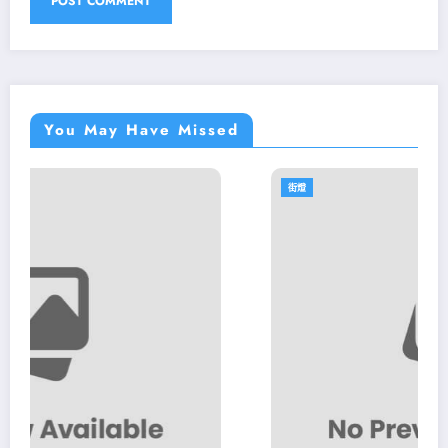
You May Have Missed
街燈