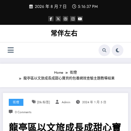
Skip
2026 年 8 月 7 日
5:16:38 PM
to
content
常伴左右
Home
街燈
龍亭區以文旅成長成甜心寶貝約包養網效查驗主題教導結果
街燈
[db:标签]
Admin
2024 年 1 月 5 日
0 Comments
龍亭區以文旅成長成甜心寶