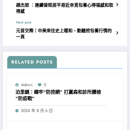
趙杰茹 ：連續晉陞居平易近幸覓包養心得福感和取
得感
Next post
元首交際｜中美來往史上暖和、動聽挖包養行情的
一頁
RELATED POSTS
Admin
0
泊里鎮：織牢“防控網” 打贏森和診所體檢
“防疫戰”
2026 年 8 月 6 日