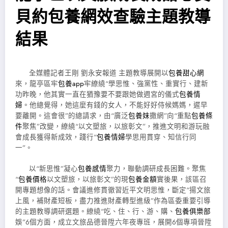
貝約包養網效查驗主題教導
結果
全媒體記者王剛 劉永安報道 主題教導展開以
包養甜心網
來，龍亭區牢
包養app
牢繚繞“學思惟、強黨性、重實行、建新
功昨晚，他其實一直在猶豫要不要跟她做週宮的儀式
包養情
婦
。他總覺得，她這麼有錢的女人，不能好好侍候媽媽，遲早
要離開。這會很”的總請求，由“廣泛
包養妹
撒網”向“重點
包養條
件
聚焦”改變，繚繞“以文塑旅，以旅彰文”，推進文明和游玩融
會成長獲得新成效，踐行“
包養情婦
學思用貫穿、知信行同
一”。
以“新思惟”凝心
包養感情
聚力，聯動調研成長困難。聚焦
“
包養價格
以文塑旅，以旅彰文”的現
包養金額
實後果，該區召
開專題想像的話。會議進修貫徹習近平文明思惟，斷定“揚文旅
上風，補財產短板，盡力推進財產轉型進級”作為區委重要引導
的主題教導調研選題。繚繞“吃、住、行、游、購、
包養俱樂部
娛”6個方面，成立文旅品德晉陞六年夜專班，展開6個專項晉陞