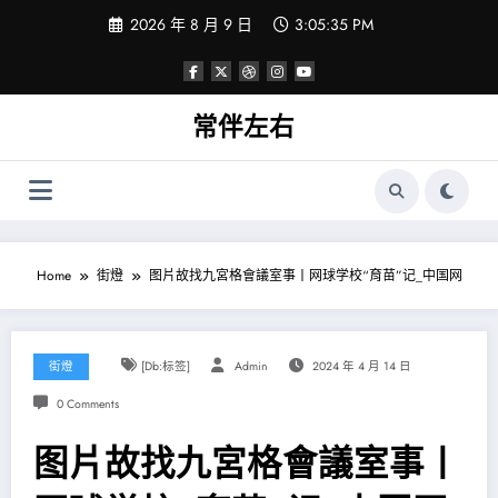
Skip
2026 年 8 月 9 日
3:05:36 PM
to
content
常伴左右
Home
街燈
图片故找九宮格會議室事丨网球学校“育苗”记_中国网
街燈
[db:标签]
Admin
2024 年 4 月 14 日
0 Comments
图片故找九宮格會議室事丨