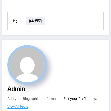
Tag
[db:标签]
Admin
Add your Biographical Information.
Edit your Profile
now.
View All Posts