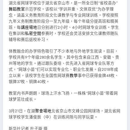
湖北省网球学校位于湖北省京山市，是一所全日制“省校县办”
舞蹈教室
示范学校。该校以“学训并重、文体双优”为办学理
念，涵盖义务教育阶段文化课教学与专业网球训练。学校按照
九年义务制教育阶段分一至九年级，每个年级分提高班和精英
班，每
講座場地
日分别进行2小时、4小时网球专业训练。学生
在集训和
私密空間
参赛时，学校还会灵活安排文化课教师随队
辅导和赛后返校补习。
体教融合的办学特色吸引了不少本地与外地学生就读。目前，
学校共有9个年级280余名学生，其中包含来自江西、安徽、贵
州等地的学生。通过跟队委培、优先进入省网球专业队等方
式，“网球小苗”们可以实现专业化、职业化发展。自2018年成
立以来，该校学生在全国性网球赛
教學
事中已获得金牌48枚、
银牌37枚、铜牌40枚。
教室内书声朗朗，球场上汗水飞扬，一株株“网球小苗”带着网
球梦茁壮成长。
3月21日，在湖
聚會場地
北省京山市文峰公园网球场，湖北省网
球学校学生潘俊辰（中）在训练间隙与同学玩耍。
新华社记者 杜子璇 摄