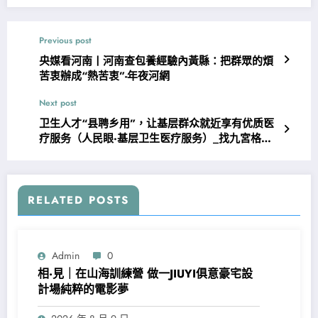
Previous post
央媒看河南丨河南查包養經驗內黃縣：把群眾的煩
苦衷辦成“熱苦衷”-年夜河網
Next post
卫生人才“县聘乡用”，让基层群众就近享有优质医
疗服务（人民眼·基层卫生医疗服务）_找九宮格會
議中国网
RELATED POSTS
Admin
0
相·見｜在山海訓練營 做一JIUYI俱意豪宅設
計場純粹的電影夢