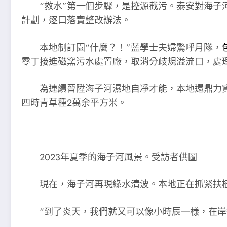
“救水”第一個步驟，是控源截污。泰安對海子
計劃，逐口落實整改辦法。
本地制訂園“什麼？！”藍學士夫婦驚呼月隊，
零丁接進磁窯污水處置廠，取消分歧規溢流口，處
為連續晉陞海子河濕地自凈才能，本地還鼎力實
四時青草種2萬余平方米。
2023年夏季的海子河風景。受訪者供圖
現在，海子河再現綠水清波。本地正在抓緊扶
“到了炎天，我們就又可以像小時辰一樣，在岸