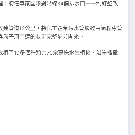
理，聘任專家團隊對沿線34個排水口一一制訂整改
改建管道12公里，將化工企業污水管網經由過程專管
與海子河周遭的狀況完整隔分開來。
植了10多個種類共70余萬株水生植物，沿岸播撒