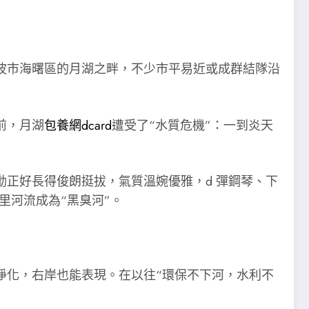
波市海曙區的月湖之畔，不少市平易近或成群結隊沿
前，月湖
包養網dcard
遭受了“水質危機”：一到炎天
正好長得俊朗挺拔，氣質溫婉優雅，d 彈鋼琴、下
公里河流成為“黑臭河”。
淨化，右岸也能表現。在以往“環保不下河，水利不