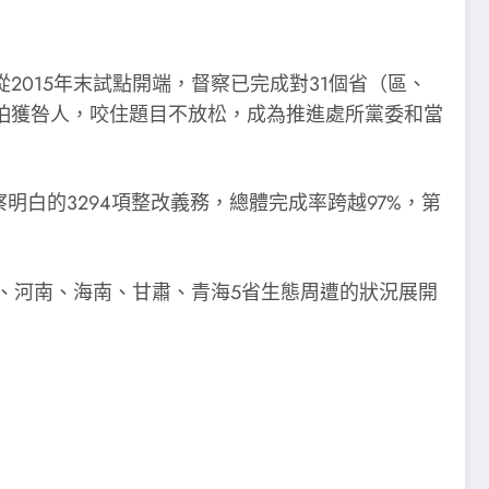
015年末試點開端，督察已完成對31個省（區、
怕獲咎人，咬住題目不放松，成為推進處所黨委和當
明白的3294項整改義務，總體完成率跨越97%，第
建、河南、海南、甘肅、青海5省生態周遭的狀況展開