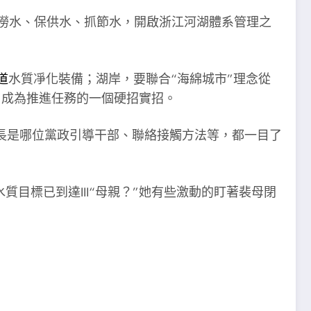
排澇水、保供水、抓節水，開啟浙江河湖體系管理之
道
水質凈化裝備；湖岸，要聯合“海綿城市”理念從
，成為推進任務的一個硬招實招。
長是哪位黨政引導干部、聯絡接觸方法等，都一目了
目標已到達III“母親？”她有些激動的盯著裴母閉