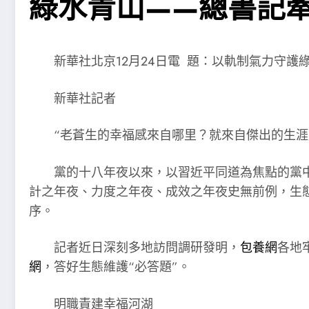
綠水青山——總書記
新華社北京12月24日電 題：以軌制氣力守
新華社記者
“老蒼生的幸福感來自哪里？就來自傑出的生
黨的十八年夜以來，以習近平同道為焦點的黨
計之年夜、力度之年夜、成效之年夜史無前例，生
序。
記者近日深刻多地訪問調研發明，
包養網
各地
網
，答好生態維護“必答題”。
明職責建幸福河湖