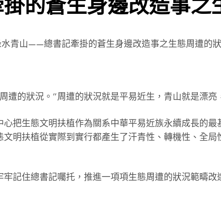
牽掛的蒼生身邊改造事之
護綠水青山——總書記牽掛的蒼生身邊改造事之生態周遭的
涯周遭的狀況。”周遭的狀況就是平易近生，青山就是漂亮
中心把生態文明扶植作為關系中華平易近族永續成長的最
態文明扶植從實際到實行都產生了汗青性、轉機性、全局
牢牢記住總書記囑托，推進一項項生態周遭的狀況範疇改