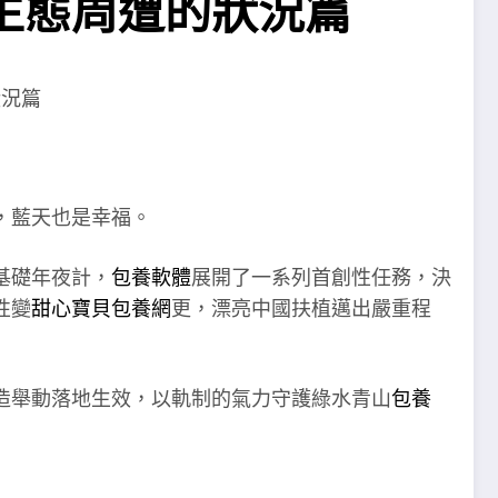
生態周遭的狀況篇
狀況篇
，藍天也是幸福。
基礎年夜計，
包養軟體
展開了一系列首創性任務，決
性變
甜心寶貝包養網
更，漂亮中國扶植邁出嚴重程
造舉動落地生效，以軌制的氣力守護綠水青山
包養