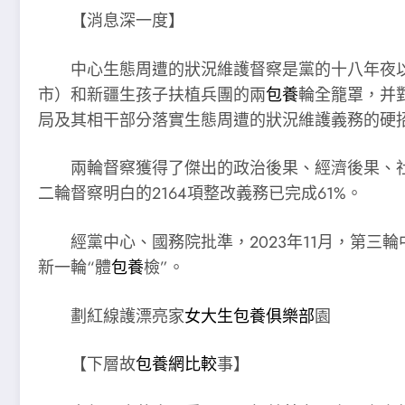
【消息深一度】
中心生態周遭的狀況維護督察是黨的十八年夜以
市）和新疆生孩子扶植兵團的兩
包養
輪全籠罩，并
局及其相干部分落實生態周遭的狀況維護義務的硬
兩輪督察獲得了傑出的政治後果、經濟後果、社會
二輪督察明白的2164項整改義務已完成61%。
經黨中心、國務院批準，2023年11月，第
新一輪“體
包養
檢”。
劃紅線護漂亮家
女大生包養俱樂部
園
【下層故
包養網比較
事】