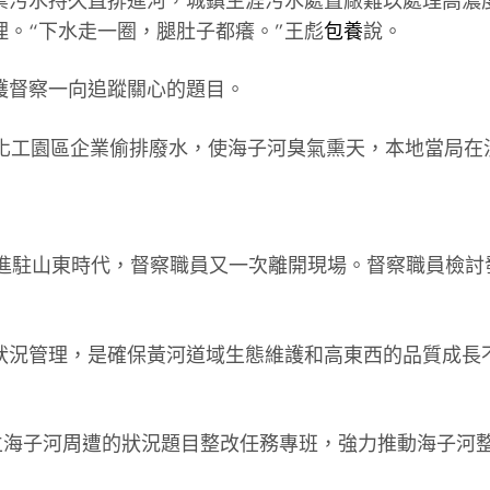
產業污水持久直排進河，城鎮生涯污水處置廠難以處理高濃
。“下水走一圈，腿肚子都癢。”王彪
包養
說。
護督察一向追蹤關心的題目。
陽化工園區企業偷排廢水，使海子河臭氣熏天，本地當局
察進駐山東時代，督察職員又一次離開現場。督察職員檢
狀況管理，是確保黃河道域生態維護和高東西的品質成長
成立海子河周遭的狀況題目整改任務專班，強力推動海子河