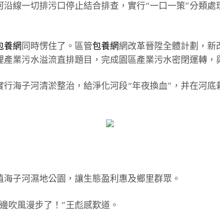
河沿線一切排污口停止結合排查，實行“一口一策”分類處
包養網
同時愣住了。區管
包養網
網改革晉陞全體計劃，新
理產業污水溢流直排題目，完成園區產業污水密閉運轉，
行海子河清淤整治，給淨化河段“年夜換血”，并在河底栽
植海子河濕地公園，讓生態盈利惠及鄉里群眾。
邊吹風漫步了！”王彪感歎道。