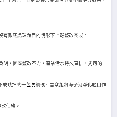
度化工廢水，管網破舊形成雨污分流不徹底等緣由，
在沒有徹底處理題目的情形下上報整改完成。
討發明，園區整改不力，產業污水持久直排，周遭的
不成缺掉的一
包養網
環。督察組將海子河淨化題目作
整改任務。