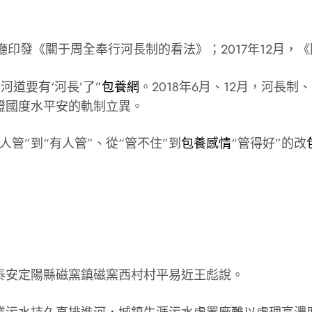
廳印發《關于周全奉行河長制的看法》；2017年12月，
河道要有‘河長’了”
包養網
。2018年6月、12月，河長
證國度水平安的軌制立異。
管”到“有人管”、從“管不住”到
包養感情
“管得好”的改
泰安定陽縣磁窯鎮磁窯西村村平易近王彪說。