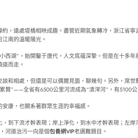
綽約，遠處堤橋相映成趣。盡管近期氣象轉冷，浙江省寧
日江南的溫暖陽光。
“小西湖”，始開鑿于唐代，人文底蘊深摯。但是在十多年
繞道而走。
交談和相處，但還是可以偶爾見面，聊幾句。另外，席世勳
”——全省有6500公里河流成為“渣滓河”，有5100
的安康，也關系著群眾生涯的幸福感。
化，到下流才幹表現；岸上淨化，到水中才幹表現；左岸
下，河道治污一向是個
包養網VIP
老邁難題目。