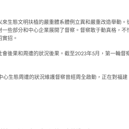
來生態文明扶植的嚴重體系體例立異和嚴重改造舉動。從2
對一些部分和中心企業展開了督察。督察敢于動真格，不
招實招。
後果和周遭的狀況後果。截至2023年5月，第一輪督察
三輪中心生態周遭的狀況維護督察曾經周全啟動，正在對福