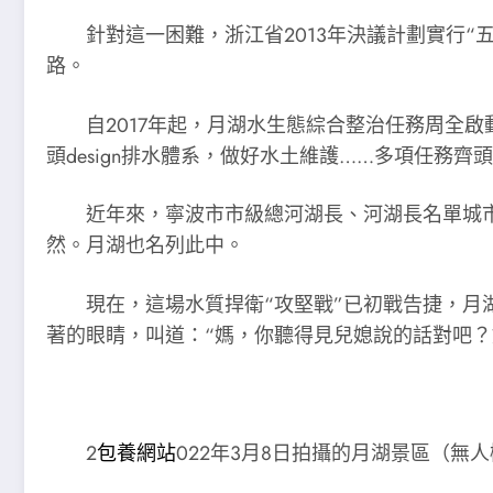
針對這一困難，浙江省2013年決議計劃實行
路。
自2017年起，月湖水生態綜合整治任務周全
頭design排水體系，做好水土維護……多項任
近年來，寧波市市級總河湖長、河湖長名單城
然。月湖也名列此中。
現在，這場水質捍衛“攻堅戰”已初戰告捷，月湖
著的眼睛，叫道：“媽，你聽得見兒媳說的話對吧
2
包養網站
022年3月8日拍攝的月湖景區（無