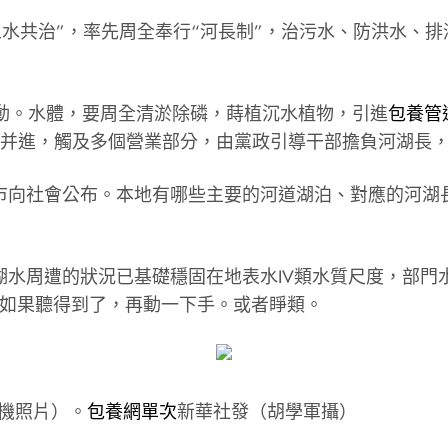
“五水共治”，率先周全奉行“河長制”，治污水、防洪水、
啟動。水體，要周全清淤除磷，蒔植沉水植物，引進
包養管
務齊頭并進，觸及多個營業部分，由黨政引導干部擔負河湖長
市向社會公布。本地有哪些主要的河道湖泊、對應的河湖
水周遭的狀況已基礎穩固在地表水IV類水質尺度，部門水質
？如果聽得到了，再動一下手。或者睜類。
人機照片）。
包養網單次
新華社發（胡學軍攝）