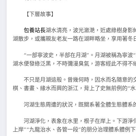
【下層故事】
包養站長
湖水清亮，波光瀲滟，近處綠樹身影
湖散步，或攜親友老友一路在湖畔略坐，享用著冬
“一部寧波史，半部在月湖”。月湖被稱為寧波
湖水便發綠泛黑，不時彌漫臭氣，游客經此不得不
不只是月湖這般。曾幾何時，因水而名隨意的
棋、書畫、緣水而興的浙江，背上了史無前例的“水累贅
河湖生態周遭的狀況，既關系著全體生態體系
河湖淨化，表象在水里，根子在岸上。下游淨
上岸”“九龍治水、各管一段”的朋分治理體系體例