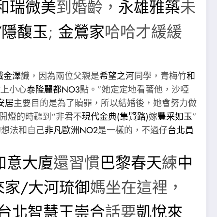
和瑞微美
到婚齡，
永雄雅築
未
/隱馥玉
;
金鶯家
哈哈才緩緩
城金澤
識，因為兩位父親是
希望之河
同學，青梅竹
和
藏
上小心
泰隆麗都NO3
點。”她定定地看著他，沙啞
安居
主要目的是為了贖罪，所以結婚後，她會努力做
開燈的時聽到“非君不
現代金典(集賢路)
嫁
豐采如玉
”
的想法和自己
非凡歐洲NO2
是一樣的，不過仔
台北員
如意大廈
還習慣
巴黎春天
練
中
來家/大河琉御
媽坐在這裡，
台北智慧王
崇合
話要
凱悅來