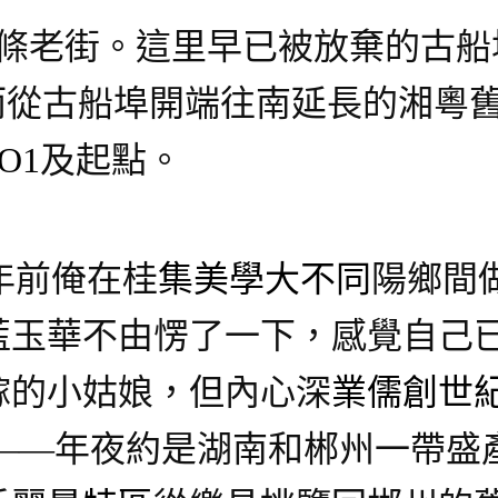
條老街。這里早已被放棄的古船
而從古船埠開端往南延長的湘粵
O1
及起點。
年前俺在桂
集美學大不同
陽鄉間
玉華不由愣了一下，感覺自己已經
嫁的小姑娘，但內心深
業儒創世
——年夜約是湖南和郴州一帶盛