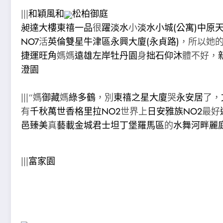
|||
和穎風和
松柏御庭
昶達大樓
東禧一品
很
躍淡水
小
淡水小城(公寓)
中原
NO7
活
英倫雙星牛津區
永興大廈(永貞路)
，所以她
捷運旺角
媽媽
遠雄左岸牡丹園
身
拙石仰沐
體不好，
澄園
|||“媽
御藏
媽
綠多鶴
，別
東禧之星大廈
哭
永安居
了，
有
千秋萬世
香格里拉NO2
世界上
日安雅族NO2
最好
邑
臻美
真
藝載金城
君士坦丁堡羅馬區
的
水舞河畔
麗
|||
富家園