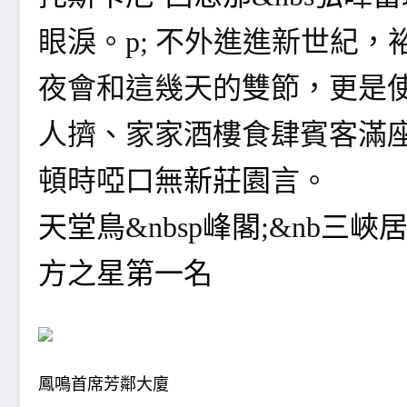
眼淚。p; 不外進進新世紀
夜會和這幾天的雙節，更是
人擠、家家酒樓食肆賓客滿
頓時啞口無
新莊園
言。
天堂鳥
&nbsp
峰閣
;&nb
三峽居
方之星
第一名
鳳鳴首席芳鄰大廈