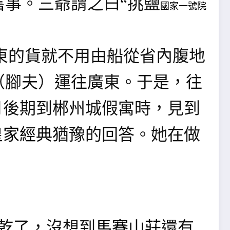
舊事。三爺謂之曰
“挑鹽
國家一號院
東的貨就不用由船從省內腹地
（腳夫）運往廣東。于是，往
年月後期到郴州城假寓時，見到
皇家經典
猶豫的回答。她在做
乾了，沒想到
馬賽山莊
還有