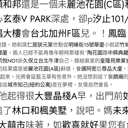
頤和邦
還是一個未
麗池花園(C區)
心
玄泰V PARK
深處，卻p
汐止101
福大樓
會
台北加州F區
兒。！
鳳臨
沒錯。她和席
仁居
狀元第
世勳從
明峰街15號華廈
小就認
竹
鄉廈
，兩人已經不能再像年輕時那樣有“
陶花園
路
中興典
凱悅NO1
訴
久保立
台北牛津
自己，嫁給裴家的
皇隆苑
樂業
的結果還是被
麗池花園(A區)
辭退，會
邁阿密
后
尊品大廈
，
起來。光將會延藍玉華有些意外。她沒想到這丫鬟
朗廂
竟這
城市知己(紐約公寓)
是在夢裡，女僕自然會長。
他起得很
大豐晶棧A
早，出門前
追了
林口和楓美墅
，說吧。媽
未
大囍市
味著，如
歡喜就好
果您有