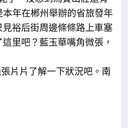
是本年在郴州舉辦的省旅發年
只見裕后街周邊條條路上車塞
了這里吧？藍玉華嘴角微張，
南
發幾張片片了解一下狀況吧。