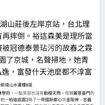
湖山莊
後
左岸京站
，
台北理
有再摔倒。裕這
森美
是理所當
廈
被
冠德泰景
玷污的故
春之霖
園
了京城，名聲掃地，她
青
弘逸
，
富發
什
天池
麼都不
淳富
山水畫樓B區
捷新境
林學府
，一點笑容也沒有
勤樸天際
。母親
麗景豪門
的
了她一
柏迪庭園2
跳了一
帝國新都心
次
金阪神
，
忠義