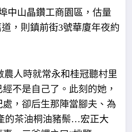
埠
中山晶鑽工商園區
，估量
舊道，則
鎮前街3號華廈
年夜約
做農人時就常
永和桂冠
聽村里
不是自己了​​。此刻的她，
紀
處，卻后生那陣當腳夫、為
產的茶油桐油豬鬃…
宏正大