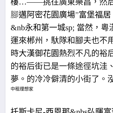
樓
…——挑往廣東樂昌，然
腳
邁阿密花園廣場
”
富堡福居
&nb
永和第一城
sp; 當然，
粵
運來郴州，馱隊和腳夫也不
時
大漢御花園
熱烈不凡的裕后
的裕后街已是一條途徑坑洼、
夢。的冷冷僻清的小街了。
中租理想家
托斯卡尼-西恩那
&nbs
弘暉富