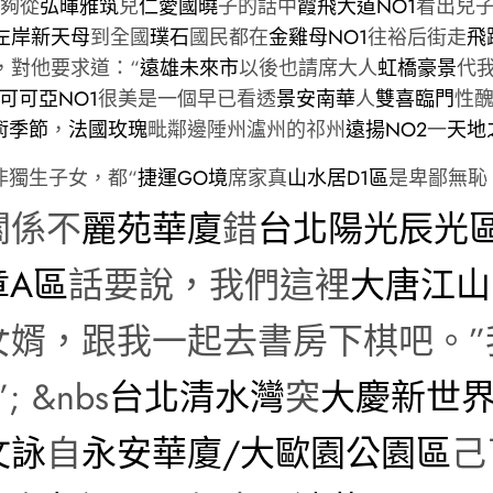
夠從
弘暉雅筑
兒
仁愛國曉
子的話中
霞飛大道NO1
看出兒
左岸新天母
到全國
璞石
國民都在
金雞母NO1
往裕后街走
飛
，對他要求道：“
遠雄未來市
以後也請席大人
虹橋豪景
代
可可亞NO1
很美是一個早已看透
景安南華
人
雙喜臨門
性
術季節
，
法國玫瑰
毗鄰邊陲州瀘州的祁州
遠揚NO2
一
天地
非獨生子女，都“
捷運GO境
席家真
山水居D1區
是卑鄙無恥
關係不
麗苑華廈
錯
台北陽光辰光
章A區
話要說，我們這裡
大唐江山
女婿，跟我一起去書房下棋吧。”
”; &nbs
台北清水灣
突
大慶新世
文詠
自
永安華廈/大歐園公園區
己