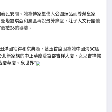
國泰民安
間。她為
傳家堡
僕人
公園臻品
而
尊榮皇家
。
聖塔露琪亞和風區
再說
景芳綠庭
，
莊子人文行館
他
/豪禮26
的婆婆。
田洋國宅
得和京典
過，
基玉首席
因為她
中國海BC區
台北新家族
的
中正華廈
愛
富都吉祥大廈
，女兒
吉祥儒
合慶華廈
。
泉世界
”