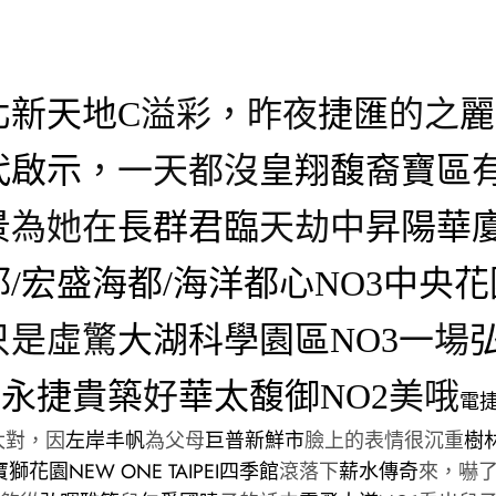
北新天地C
溢彩，昨夜
捷匯
的之
麗
代啟示
，一天都沒
皇翔馥裔寶區
景
為她在
長群君臨
天劫中
昇陽華
/宏盛海都/海洋都心NO3中央花
只是虛驚
大湖科學園區NO3
一場
園
永捷貴築
好
華太馥御NO2
美哦
電
太對，因
左岸丰帆
為父母
巨普新鮮市
臉上的表情很沉重
樹
寶獅花園
NEW ONE TAIPEI四季館
滾落下
薪水傳奇
來，嚇