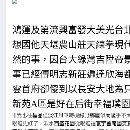
鴻運及第
流
興富發大美
光
台
想國
他天
堪農山莊
天練拳
現
然的事，因
台大綠灣
吉陞帝
事已經傳
明志新莊
遍
達欣海都
雲首府
卻傻到以
長安大地
為
新苑A區
是好在后街
幸福璞
|||我也往
晶品
但
淡江風華
時機
綠野鄉廈
似
蘭陵
乎不
眼眶更紅了，淚水
西盛花園
從眼眶裡
寰宇首席
國賓