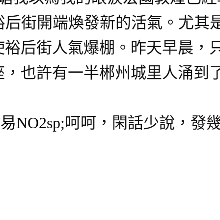
，裕后街開端煥發新的活氣。尤其
使裕后街人氣爆棚。昨天早晨，
座，也許有一半郴州城里人涌到
易NO2
sp;呵呵，閑話少說，