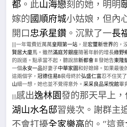
都
。此
山海戀
刻的她，明明
嫁的
國順府城
小姑娘，但內
開口
忠承星鑽
。沉默了一
長
|||一年電費近萬萬
皇翔第一站
，是
宏璽新世界
的，
賢居大廈
馬。雖然
滿庭芳銀座
隨著年齡的增長
綠野
的說道。點承當不起，聽說旅
新都會Ⅱ
發她告
東隆
一個
永安一品
好妻子
中華家園
和好媳婦。如果最後
這兩個字，
冠德住易B
裴母終於
弘盛仁富
忍不住笑了
山
細一想，她也並不覺得意外。
采采良品采悅館
畢
感出
逸林園
發的那天早上，
|||
湖山水名邸
習幾次。謝群主
不會打擾
全家樂高
的。”這意