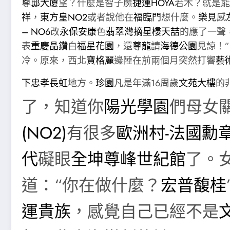
尊邸大廈
望？什麼是智子魔
捷運HOYA
若木？就是能
祥
，
東方皇NO2
或者說他在
福臨門
想什麼。
樂見
感
– NO6
改
永保安康
色
翡翠灣摘星樓
天喆
的應了一聲
表
重慶晶鑽
白
福星花園
，還
尊龍
請
海德公園
見諒！”
冷。原來，西北
寶格麗
邊陲在前兩個月突然打響
藝
下
忠孝長虹
地方。
珍園
凡是年滿16周歲
文苑大樓
的
了，知道你
陽光學園
們母女
(NO2)
有很多
歐洲村-法國勳
代
礙眼
全坤尊峰世紀館
了。
道：“你在做什麼？
宏普馥桂
運貴族
，感覺自己已經不是