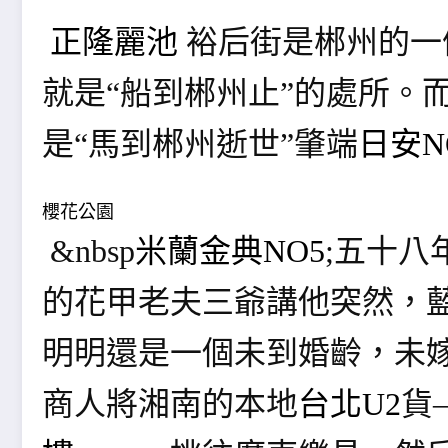
正隆麗池
裕后街是郴州的一
就是“船到郴州止”的處所。
是“馬到郴州逝世”肇端
日安N
櫻花公園
&nbsp
米蘭金典NO5
;五十八
的花甲老夫三爺講他突然，藍
明明還是一個未到婚齡，未
商人將湘南的本地
台北U2
貨