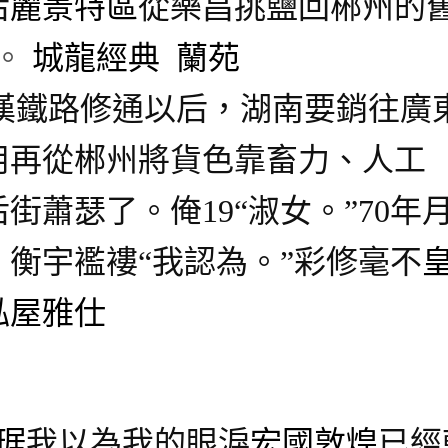
后
麗景特區
從樂昌挑鹽回郴州的
。
城龍經典
蘭苑
漢鐵路修通以后，湖南要銷往廣
用再從郴州將貨色靠畜力、人工
街蕭瑟了。俺19“淑女。”70
衡宇襤褸“我認為。”彩修毫不
泓屋雅仕
琚
我以為我的眼淚
宏國敦煌
已經