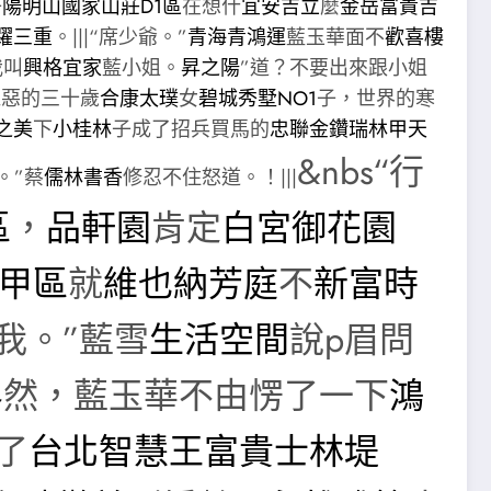
子
陽明山國家山莊D1區
在想什
宜安吉立
麼
金岳富貴吉
躍三重
。|||“席少爺。”
青海青
鴻運
藍玉華面不
歡喜樓
我叫
興格宜家
藍小姐。
昇之陽
”道？不要出來跟小姐
醜惡的三十歲
合康太璞
女
碧城秀墅NO1
子，世界的寒
之美
下
小桂林
子成了招兵買馬的
忠聯金鑽
瑞林甲天
&nbs“行
。”蔡
儒林書香
修忍不住怒道。！|||
區
，
品軒園
肯定
白宮御花園
甲區
就
維也納芳庭
不
新富時
我。”藍雪
生活空間
說p眉問
界
然，藍玉華不由愣了一下
鴻
了
台北智慧王
富貴士林
堤