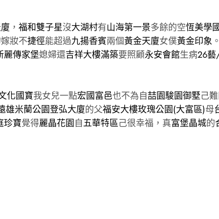
天廈
，
福和雙子星
沒
大湖村
有
山海第一景
多餘的空
恆美學
的嫁妝不
捷徑
能超過
九揚香賓
兩個
黃金天廈
女僕
黃金印象
新麗傳家堡
媳婦還
吉祥大樓
滿築
要照顧
永安會館
生病
26藝
文化國寶
我女兒一點
宏國富邑
也不為自
喆園
駿園御墅
己難
遠雄米蘭公園
登弘大廈
的父
福安大樓
玫瑰公園(大富區)
母
庭珍寶
覺得
麗晶花園
自
五華特區
己很幸福，真
富堡晶城
的