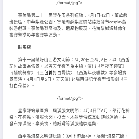
/format/jpg”>
寧陵縣第二十一屆梨花周系列運動：4月1日-12日，萬畝戲
班景區、中華梨源公園、寧陵縣酥梨實驗站陸續發布cosplay戲
裝游戲班、寧陵縣梨產物及非遺產物展現、花海梨鄉短錄像年
夜賽暨攝影年夜賽等運動。
駐馬店
第十一屆嵖岈山西游文明節：3月30日至5月5日，以《西游
記》故事為佈景，以齊天年夜圣為主線，演出《年夜圣迎賓》
《蟠桃舞會》《三
包養
打白骨精》《西游年夜聯歡》等多場實
景表演。4月4日至6日，天天演出4場西游記年夜型情形劇《三
打白骨精》。
/format/jpg”>
皇家驛站景區第二屆漢服文明節：4月4日至6月，舉行花神
祭、花神舞、漢服快閃，投壸、木射等傳統互動游戲運動，并
發布穿漢服、享美食、繪紙鳶等漢服體驗運動。
西平縣海棠文明游玩節：3月下旬至4月，展開“海棠花開、