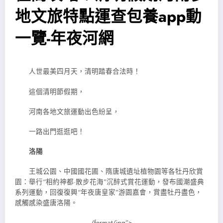
地文旅特點運查包養app動
一覽-年夜河網
人世最美四月天，清明踏春合法時！
這個清明節假期，
河南各地文旅運動出色紛呈，
一路出門逛逛吧！
洛陽
王城公園、中國國花圃、隋唐城遺址植物園等各牡丹欣賞
園：舉行“相約神都·散步花海”沉醉式賞花運動，發布國潮盛典
系列運動，回復復興“年夜唐皇家”游園嘉會，賞盡牡丹盡色，
感觸感染盛唐洛陽。
/format/jpg”>