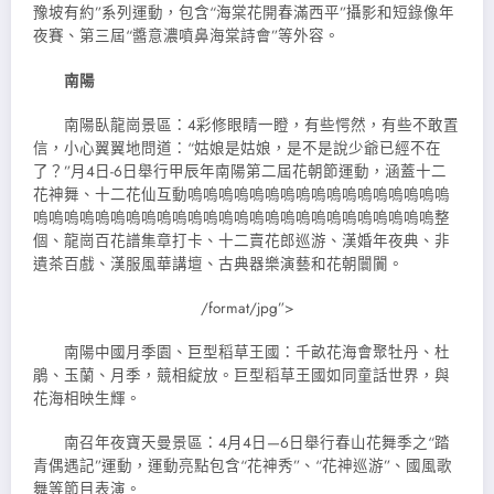
豫坡有約”系列運動，包含“海棠花開春滿西平”攝影和短錄像年
夜賽、第三屆“醬意濃噴鼻海棠詩會”等外容。
南陽
南陽臥龍崗景區：4彩修眼睛一瞪，有些愕然，有些不敢置
信，小心翼翼地問道：“姑娘是姑娘，是不是說少爺已經不在
了？”月4日-6日舉行甲辰年南陽第二屆花朝節運動，涵蓋十二
花神舞、十二花仙互動嗚嗚嗚嗚嗚嗚嗚嗚嗚嗚嗚嗚嗚嗚嗚嗚嗚
嗚嗚嗚嗚嗚嗚嗚嗚嗚嗚嗚嗚嗚嗚嗚嗚嗚嗚嗚嗚嗚嗚嗚嗚嗚嗚整
個、龍崗百花譜集章打卡、十二賣花郎巡游、漢婚年夜典、非
遺茶百戲、漢服風華講壇、古典器樂演藝和花朝闤闠。
/format/jpg”>
南陽中國月季園、巨型稻草王國：千畝花海會聚牡丹、杜
鵑、玉蘭、月季，競相綻放。巨型稻草王國如同童話世界，與
花海相映生輝。
南召年夜寶天曼景區：4月4日—6日舉行春山花舞季之“踏
青偶遇記”運動，運動亮點包含“花神秀”、“花神巡游”、國風歌
舞等節目表演。