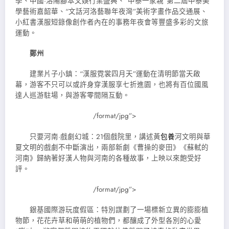
季、中國·洛陽腳本文娛行業盛典、“中泰一家親”第二屆中泰美
學藝術嘉韶華、“文話河洛藝聯年夜灣”美術字畫作品交通展、
小紅書漢服短錄像創作者內在的事務年夜會等豐盛多彩的文旅
運動。
鄭州
建業片子小鎮：“漢服霓裳四月天”運動在清明節當天啟
幕，游客不只可以或許身穿漢服享七折進園，也將有百位國風
達人巡游駐場，與游客零間隔互動。
/format/jpg”>
只要河南·戲劇幻城：21個戲院里，講述黃
包養
河文明與華
夏文明的戲劇不中斷演出，兩部新劇《曹操的麥田》《蘇軾的
河南》歸納著好漢人物與河南的各種故事，上映以來飽受好
評。
/format/jpg”>
銀基國際游玩度假區：特別謀劃了一場標新立異的膨膨植
物節，花花卉草和萌萌的植物們，都釀成了外型各別的心愛