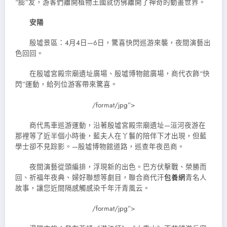
“膨”友，游客們離開植物王國就仿佛離開了神奇的動畫世界。
安陽
殷墟景區：4月4日—6日，驚喜快閃巡游來襲，夜間演藝出
色回回。
在殷墟宮殿宗廟遺址廣場、殷墟博物館廣場，商代衣飾“快
閃”運動，給列位游客帶來驚喜。
/format/jpg”>
商代馬車巡游運動，沿著殷墟宮殿宗廟遺址—洹河夜游在
那裡等了近半個小時後，藍夫人在丫鬟的陪伴下才出現，但藍
學士卻不見踪影。—殷墟博物館道路，巡查年夜邑商。
夜間演藝從頭編排，浮現新的出色。巴方伏擊戰、榮勝而
回、祈福年夜典、婦好聯想等劇目，聯合商代汗
包養網
青名人
故事，讓您近間隔感觸感染千年汗青風云。
/format/jpg”>