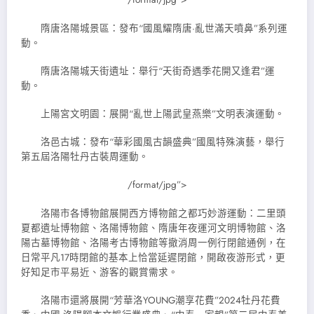
隋唐洛陽城景區：發布“國風耀隋唐·亂世滿天噴鼻”系列運
動。
隋唐洛陽城天街遺址：舉行“天街奇遇季花開又逢君”運
動。
上陽宮文明園：展開“亂世上陽武皇燕樂”文明表演運動。
洛邑古城：發布“華彩國風古韻盛典”國風特殊演藝，舉行
第五屆洛陽牡丹古裝周運動。
/format/jpg”>
洛陽市各博物館展開西方博物館之都巧妙游運動：二里頭
夏都遺址博物館、洛陽博物館、隋唐年夜運河文明博物館、洛
陽古墓博物館、洛陽考古博物館等撤消周一例行閉館通例，在
日常平凡17時閉館的基本上恰當延遲閉館，開啟夜游形式，更
好知足市平易近、游客的觀賞需求。
洛陽市還將展開“芳華洛YOUNG潮享花費”2024牡丹花費