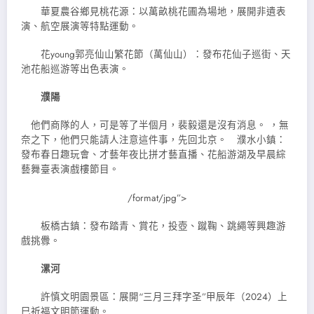
華夏農谷鄉見桃花源：以萬畝桃花圃為場地，展開非遺表
演、航空展演等特點運動。
花young郭亮仙山繁花節（萬仙山）：發布花仙子巡街、天
池花船巡游等出色表演。
濮陽
他們商隊的人，可是等了半個月，裴毅還是沒有消息。 ，無
奈之下，他們只能請人注意這件事，先回北京。 濮水小鎮：
發布春日趣玩會、才藝年夜比拼才藝直播、花船游湖及早晨綜
藝舞臺表演戲樓節目。
/format/jpg”>
板橋古鎮：發布踏青、賞花，投壺、蹴鞠、跳繩等興趣游
戲挑釁。
漯河
許慎文明園景區：展開“三月三拜字圣”甲辰年（2024）上
巳祈福文明節運動。