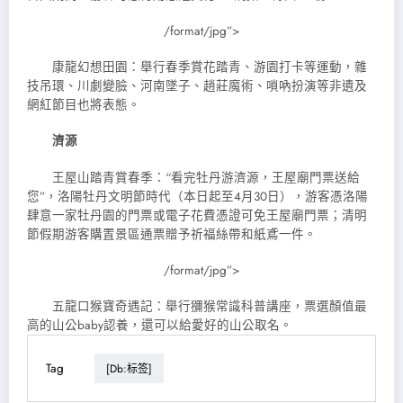
/format/jpg”>
康龍幻想田園：舉行春季賞花踏青、游園打卡等運動，雜
技吊環、川劇變臉、河南墜子、趙莊魔術、嗩吶扮演等非遺及
網紅節目也將表態。
濟源
王屋山踏青賞春季：“看完牡丹游濟源，王屋廟門票送給
您”，洛陽牡丹文明節時代（本日起至4月30日），游客憑洛陽
肆意一家牡丹園的門票或電子花費憑證可免王屋廟門票；清明
節假期游客購置景區通票贈予祈福絲帶和紙鳶一件。
/format/jpg”>
五龍口猴寶奇遇記：舉行獼猴常識科普講座，票選顏值最
高的山公baby認養，還可以給愛好的山公取名。
Tag
[db:标签]