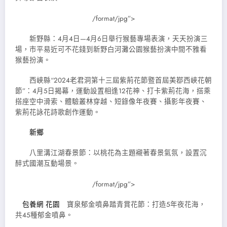
/format/jpg”>
新野縣：4月4日—4月6日舉行猴藝專場表演，天天扮演三
場，市平易近可不花錢到新野白河灘公園猴藝扮演中間不雅看
猴藝扮演。
西峽縣“2024老君洞第十三屆紫荊花節暨首屆美鄀西峽花朝
節”：4月5日揭幕，運動設置相逢12花神、打卡紫荊花海，搭乘
搭座空中滑索、體驗叢林穿越、短錄像年夜賽、攝影年夜賽、
紫荊花詠花詩歌創作運動。
新鄉
八里溝江湖春景節：以桃花為主題襯著春景氣氛，設置沉
醉式國潮互動場景。
/format/jpg”>
包養網 花園
寶泉郁金噴鼻踏青賞花節：打造5年夜花海，
共45種郁金噴鼻。