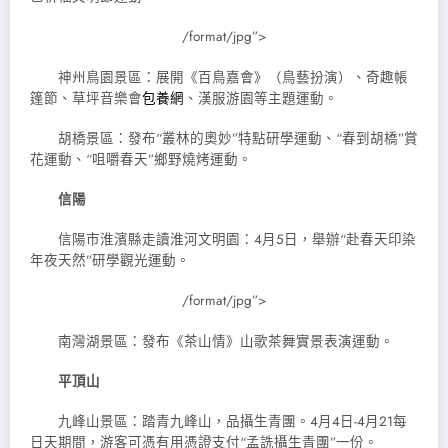
/format/jpg”>
神州鳥園景區：展開《百鳥嘉會》（鳥藝扮演）、奇趣帳
篷節、草坪音樂會
包養網
、漢服游園等主題運動。
胡橋景區：發布“叢林的奧妙”特點研學運動、“春到胡橋”賞
花運動、“咀嚼春天”鄉野燒烤運動。
信陽
信陽市淮濱縣走讀淮河文明園：4月5日，舉辦“赴春天印染
年夜天然”研學觀光運動。
/format/jpg”>
南灣湖景區：發布《茶山情》山歌茶舞實景表演運動。
平頂山
九峰山景區：踏青九峰山，品攝生青團。4月4日-4月21每
日天期間，游客可憑有用憑證支付“孟詵攝生青團”一份。