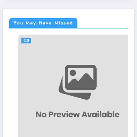
You May Have Missed
街燈