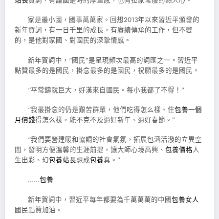
站長
賀詞，有議國是時的厚重感，也有拉家常般的熱人心。
家是最小國，國事萬萬家。回想2013年以來習近平頒發的
新年賀詞，有一日千里的成長，有賡續傳承的工作，但不變
的，是他對家國、對國民的深摯情感。
新年賀詞中，“國民”是呈現頻次最高的詞匯之一。習近平
點贊最多的是國民，掛念最多的是國民，祝願最多的是國民。
“平常鑄就巨大，好漢來自國民。每小我都了不得！”
“我最掛念的仍是艱苦群眾，他們吃得怎么樣、住
包養一個
月價錢
得怎么樣，能不克不及過好新年、過好春節。”
“我們要營建暖和協調的社會氣氛，拓展包涵活潑的立異空
間，發明方便溫馨的生涯前提，讓大師心境高興、
包養價格
人
生出彩、幻
包養站長
想成
包養
真。”
……
包養
新年賀詞中，習近平每年都要為千萬萬萬的中國
包養女人
國民點贊加油。