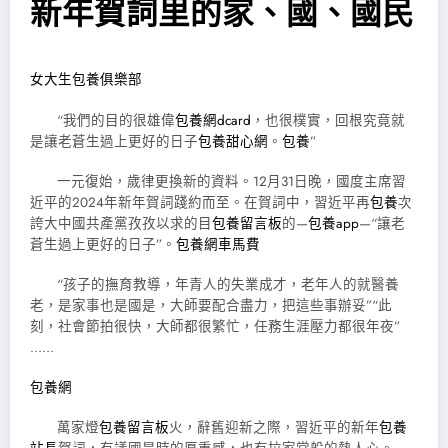
新年賀詞里的家、國、國民
女大生包養俱樂部
“我們的目的很雄偉
包養網dcard
，也很樸實，回根究竟就
是讓老蒼生過上更好的日子
包養甜心網
。
包養
”
一元復始，歲律更換新的資料。12月31日晚，國度主席習
近平的2024年新年賀詞踐約而至。在賀詞中，習近平再
包養
次
誇大中國共產黨孜孜以求的目
包養留言板
的—
包養app
—“讓老
蒼生過上更好的日子”。
包養網車馬費
“孩子的撫育教導，年青人的失業成才，老年人的就醫養
老，是家事也是國是，大師要配合盡力，把這些事辦妥”“此
刻，社會節拍很快，大師都很繁忙，任務生涯壓力都很年夜”
……
包養網
萬家燈
包養留言板
火，辭舊迎新之際，習近平的新年
包養