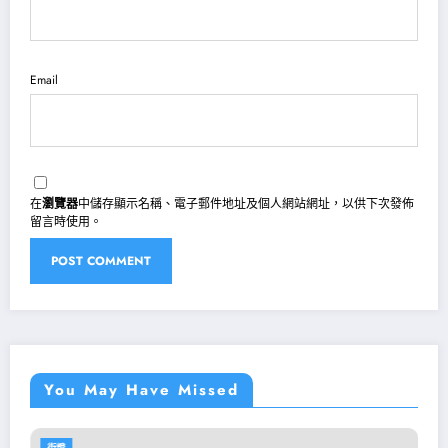
Email
在
瀏覽器
中儲存顯示名稱、電子郵件地址及個人網站網址，以供下次發佈
留言時使用。
You May Have Missed
燈
街燈