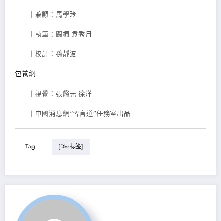
｜兼顧：馬學玲
｜執筆：闞楓 袁秀月
｜校訂：孫靜波
包養網
｜視覺：張艦元 徐洋
｜中國消息網“習言道”任務室出品
Tag
[db:标签]