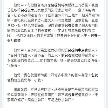
他們中，有把姓名雕刻在
包養網
時期豐碑上的榜樣。我國
首位取得
包養意思
諾貝爾獎的迷信家屠呦呦，一輩子深躲功
名、初心不改的張富清，守島衛國32年的王繼才，把芳華和“是
啊，蕭拓真心感謝老婆和藍大人不同意離婚，因為蕭拓一直很
喜歡花姐，她也想娶花姐，沒想到事情
包養
發生了翻天覆地的
變性命獻給脫貧工作的黃文秀，用本身身材維護戰友的杜富
國……他們以通俗人的平常書寫了
包養網
不服凡的人生。
包養一
個月價錢
他們中，更多的是為生涯而拼搏的追
包養網車馬費
夢人。
辛苦勞作的農人，靜心苦干的工人，敢
包養
闖敢拼的創業者，
保家衛國的後輩兵……他們如你我一樣，是美妙生涯的發明者、
守護者。
他們，實在就是新時期十四億多中國人的奮斗群像，
包養
合約
就是我們每一小我。
國度強盛，平易近族回復，終極要表現在千萬萬萬個家庭
都幸福圓滿上，表現在億萬國民生涯不竭
包養感情
改良上。千
家萬戶都好，國度才幹好，平易近族才幹好。