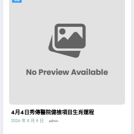
月4日秀傳醫院健檢項目生肖運程
海O
年夜
6 年 8 月 8 日
admin
2026